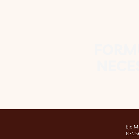
FORM
NECE
Eje M
67250