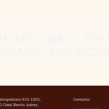
ULADO PARA CUBRI
SIDADES NUTRICIO
etropolitano 910 1001,
Contacto:
 Cdad. Benito Juárez,