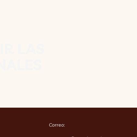
R LAS
NALES
Correo: